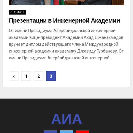
НОВОСТИ
Презентации в Инженерной Академии
От имени Президиума Азербайджанской инженерной
академии вице-президент Академии Ахад Джанахмедов
вручает диплом действующего члена Международной
инженерной академии академику Джавиду Гурбанову. От
имени Президиума Азербайджанской инженерной...
Пагинация
1
2
3
записей
АИА