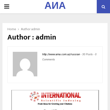
АИА
PRIMARY
MENU
Home
Author
admin
Author :
admin
http://www.ama.com.az/russian
-
30 Posts
-
0
Comments